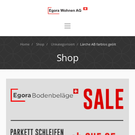
Home
/
Shop
/
Unkategorisiert
/
Lärche AB farblos geölt
Shop