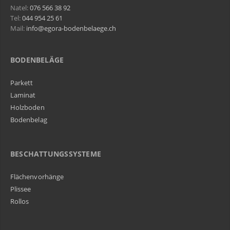
Natel:
076 566 38 92
Tel:
044 954 25 61
Mail:
info@egora-bodenbelaege.ch
BODENBELÄGE
Parkett
Laminat
Holzboden
Bodenbelag
BESCHATTUNGSSYSTEME
Flächenvorhänge
Plissee
Rollos