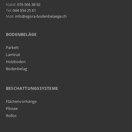
Natel:
076 566 38 92
Tel:
044 954 25 61
Mail:
info@egora-bodenbelaege.ch
BODENBELÄGE
Parkett
Laminat
Holzboden
Bodenbelag
BESCHATTUNGSSYSTEME
Flächenvorhänge
Plissee
Rollos