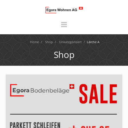
Home
/
Shop
/
Unkategorisiert
/
Lärche A
Shop