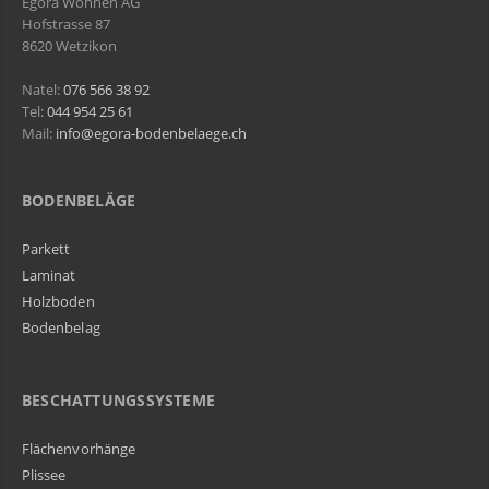
Egora Wohnen AG
Hofstrasse 87
8620 Wetzikon
Natel:
076 566 38 92
Tel:
044 954 25 61
Mail:
info@egora-bodenbelaege.ch
BODENBELÄGE
Parkett
Laminat
Holzboden
Bodenbelag
BESCHATTUNGSSYSTEME
Flächenvorhänge
Plissee