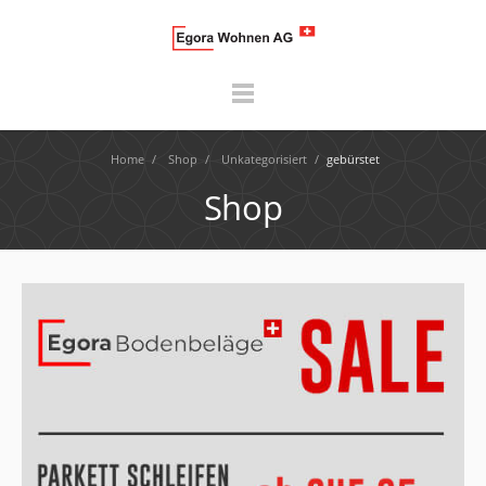
Home
/
Shop
/
Unkategorisiert
/
gebürstet
Shop