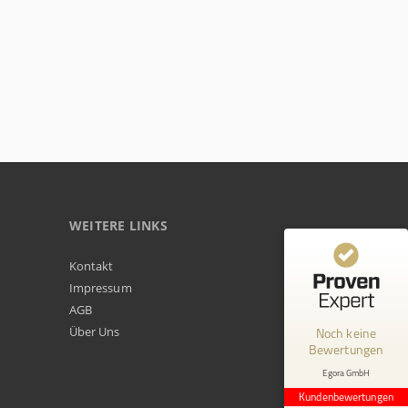
WEITERE LINKS
Kundenbewertungen und Erfahrungen zu
Kontakt
Egora GmbH
Impressum
AGB
MANGELHAFT
Über Uns
Noch keine
Bewertungen
0,00 / 5,00
Egora GmbH
Erfahren Sie mehr über dieses Bewertungssiegel
Kundenbewertungen