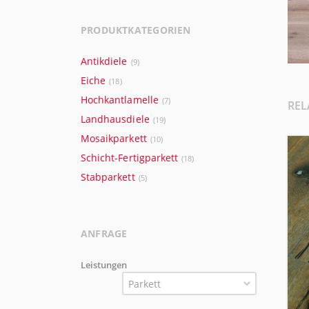
PRODUKTKATEGORIEN
Antikdiele
(9)
Eiche
(18)
Hochkantlamelle
(7)
REL
Landhausdiele
(19)
Mosaikparkett
(10)
Schicht-Fertigparkett
(18)
Stabparkett
(5)
ANFRAGE
Leistungen
Parkett