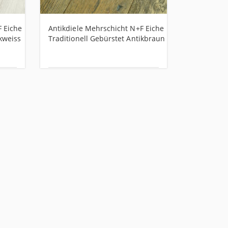
F Eiche
Antikdiele Mehrschicht N+F Eiche
Landhausdi
ikweiss
Traditionell Gebürstet Antikbraun
Eiche Euro