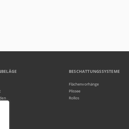
NBELÄGE
BESCHATTUNGSSYSTEME
Flächenvorhänge
t
Plissee
den
Rollos
elag