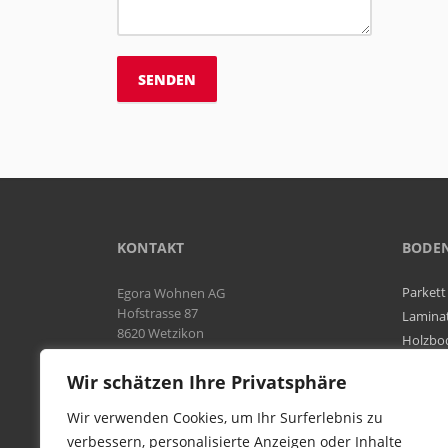
KONTAKT
BODE
Parkett
Egora Wohnen AG
Hofstrasse 87
Lamina
8620 Wetzikon
Holzbo
Bodenb
Natel:
076 566 38 92
Wir schätzen Ihre Privatsphäre
Tel:
044 954 25 61
Mail:
info@egora-bodenbelaege.ch
Wir verwenden Cookies, um Ihr Surferlebnis zu
verbessern, personalisierte Anzeigen oder Inhalte