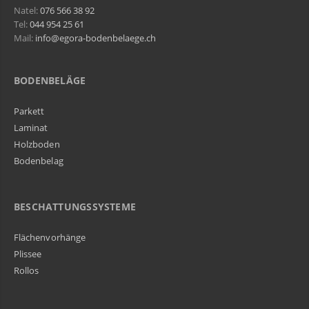
Natel:
076 566 38 92
Tel:
044 954 25 61
Mail:
info@egora-bodenbelaege.ch
BODENBELÄGE
Parkett
Laminat
Holzboden
Bodenbelag
BESCHATTUNGSSYSTEME
Flächenvorhänge
Plissee
Rollos