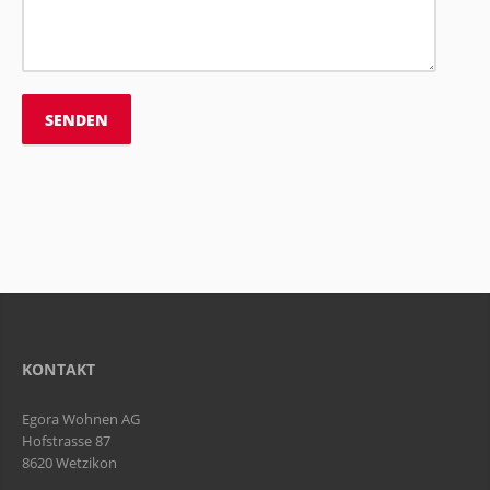
KONTAKT
Egora Wohnen AG
Hofstrasse 87
8620 Wetzikon