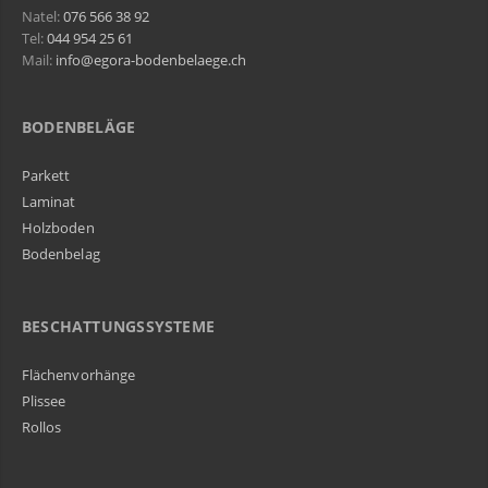
Natel:
076 566 38 92
Tel:
044 954 25 61
Mail:
info@egora-bodenbelaege.ch
BODENBELÄGE
Parkett
Laminat
Holzboden
Bodenbelag
BESCHATTUNGSSYSTEME
Flächenvorhänge
Plissee
Rollos