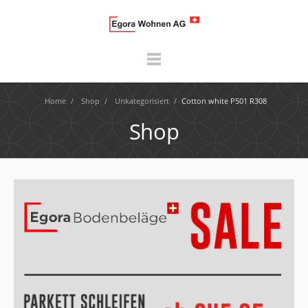
Home
/
Shop
/
Unkategorisiert
/
Cotton white P501 R308
Shop