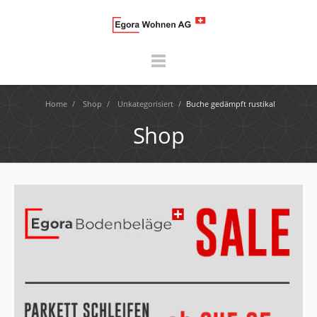
Home
/
Shop
/
Unkategorisiert
/
Buche gedämpft rustikal
Shop