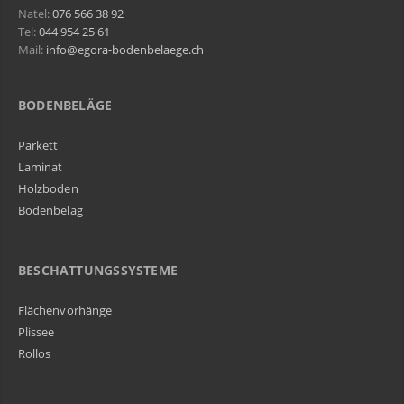
Natel:
076 566 38 92
Tel:
044 954 25 61
Mail:
info@egora-bodenbelaege.ch
BODENBELÄGE
Parkett
Laminat
Holzboden
Bodenbelag
BESCHATTUNGSSYSTEME
Flächenvorhänge
Plissee
Rollos