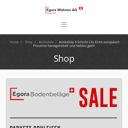
Home
/
Shop
/
Antikdiele
/
Antikdiele 3-Schicht Clic Eiche europäisch
Provence handgehobelt und farblos geölt
Shop