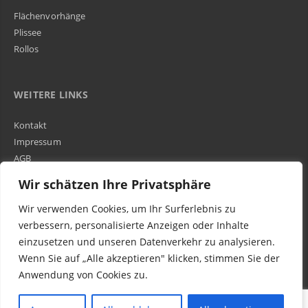
Flächenvorhänge
Plissee
Rollos
WEITERE LINKS
Kontakt
Impressum
AGB
Über Uns
Wir schätzen Ihre Privatsphäre
Wir verwenden Cookies, um Ihr Surferlebnis zu
Kundenbewertungen und Erfahrungen zu
WIR SIND IN DER GESAMTEN SCHWEIZ TÄTIG
verbessern, personalisierte Anzeigen oder Inhalte
Egora GmbH
einzusetzen und unseren Datenverkehr zu analysieren.
MANGELHAFT
Wenn Sie auf „Alle akzeptieren" klicken, stimmen Sie der
Anwendung von Cookies zu.
0,00 / 5,00
Noch keine
Bewertungen
© 2016-2023 Egora Wohnen AG in Schweiz - Parkett Reparatur (schleifen, ölen