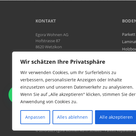
KONTAKT
BODE
Parkett
Egora Wohnen AG
Hofstrasse 87
Lamina
8620 Wetzikon
Holzbo
Bodenb
Natel:
076 566 38 92
Wir schätzen Ihre Privatsphäre
Tel:
044 954 25 61
Mail:
info@egora-bodenbelaege.ch
Wir verwenden Cookies, um Ihr Surferlebnis zu
verbessern, personalisierte Anzeigen oder Inhalte
einzusetzen und unseren Datenverkehr zu analysieren.
WIR SIND IN DER GESAMTEN
Wenn Sie auf „Alle akzeptieren" klicken, stimmen Sie der
SCHWEIZ TÄTIG
Anwendung von Cookies zu.
Anpassen
Alles ablehnen
Alle akzeptieren
© 2016-2023 Egora Wohnen AG in Schweiz - Parkett Reparatur (sc