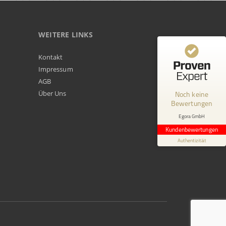
WEITERE LINKS
Kundenbewertungen und Erfahrungen zu
Kontakt
Egora GmbH
Impressum
AGB
MANGELHAFT
Über Uns
Noch keine
Bewertungen
0,00 / 5,00
Egora GmbH
Erfahren Sie mehr über dieses Bewertungssiegel
Kundenbewertungen
Profil ansehen
Authentizität
1.1.1970