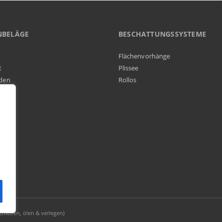
NBELÄGE
BESCHATTUNGSSYSTEME
Flächenvorhänge
t
Plissee
den
Rollos
elag
hleifen, ölen & verlegen)