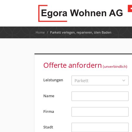
Home
/
Parkett verlegen, reparieren, ölen Baden
Offerte anfordern
(unverbindlich)
Leistungen
Parkett
Name
Firma
Stadt