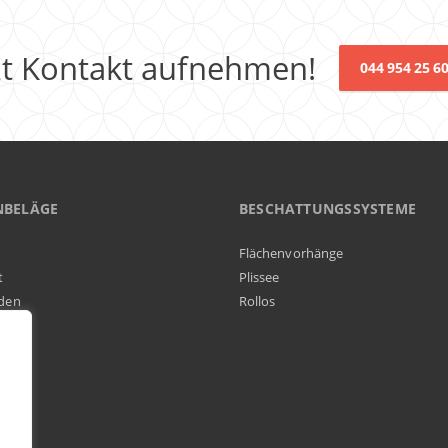
zt Kontakt aufnehmen!
044 954 25 6
NBELÄGE
BESCHATTUNGSSYSTEME
Flächenvorhänge
t
Plissee
den
Rollos
elag