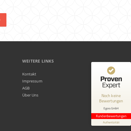
0
WEITERE LINKS
Kundenbewertungen und Erfahrungen zu
Kontakt
Egora GmbH
Impressum
AGB
MANGELHAFT
Über Uns
Noch keine
Bewertungen
0,00 / 5,00
Egora GmbH
Erfahren Sie mehr über dieses Bewertungssiegel
Kundenbewertungen
Profil ansehen
Authentizität
1.1.1970