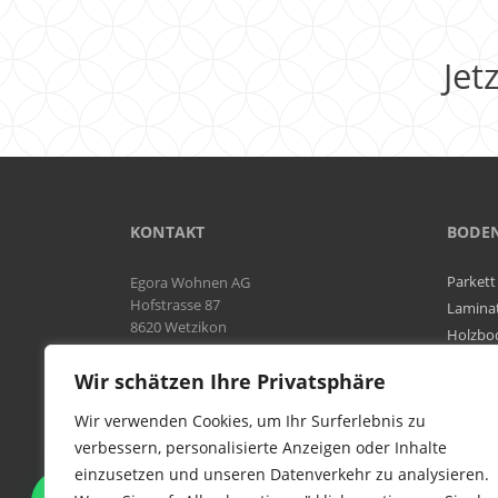
Jet
KONTAKT
BODE
Parkett
Egora Wohnen AG
Hofstrasse 87
Lamina
8620 Wetzikon
Holzbo
Bodenb
Natel:
076 566 38 92
Wir schätzen Ihre Privatsphäre
Tel:
044 954 25 61
Mail:
info@egora-bodenbelaege.ch
Wir verwenden Cookies, um Ihr Surferlebnis zu
verbessern, personalisierte Anzeigen oder Inhalte
einzusetzen und unseren Datenverkehr zu analysieren.
WIR SIND IN DER GESAMTEN