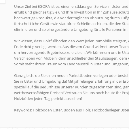
Unser Ziel bei EGORA ist es, einen erstklassigen Service in Uster u
erfüllt und gleichzeitig Sie und Ihre Investition in Ihr Zuhause sch
hochwertige Produkte, die vor der täglichen Abnutzung durch Fu
fortschrittliche Geräte wie staubfreie Schleifmaschinen, die den 
eliminieren und so eine gesündere Umgebung für alle Personen im
Wir wissen, dass Holzfußböden den Wert jeder Immobilie steigern, de
Ende richtig verlegt werden. Aus diesem Grund widmet unser Team 
um hervorragende Ergebnisse zu erzielen. Wir kümmern uns in Ust
Verschieben von Möbeln, dem anschließenden Staubsaugen, dem A
Somit steht Ihrem Traum vom Landhausstil in Uster und Umgebun
Ganz gleich, ob Sie einen neuen Parkettboden verlegen oder beste
Sie in Uster und Umgebung da! Mit jahrelanger Erfahrung in der E
speziell auf die Bedürfnisse unserer Kunden zugeschnitten sind, g
wettbewerbsfähigen Preisen! Vertrauen Sie uns noch heute Ihr Proje
Holzböden jeden Tag perfekt aussehen!
Keywords: Holzboden Uster, Boden aus Holz, Holzbodenleger Uste