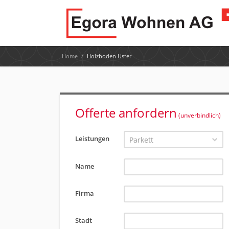
Home
/
Holzboden Uster
Offerte anfordern
(unverbindlich)
Leistungen
Parkett
Name
Firma
Stadt