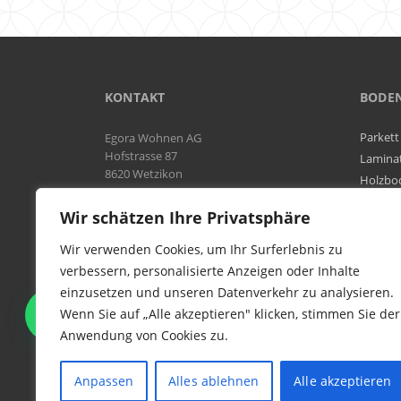
KONTAKT
BODE
Parkett
Egora Wohnen AG
Hofstrasse 87
Lamina
8620 Wetzikon
Holzbo
Bodenb
Natel:
076 566 38 92
Wir schätzen Ihre Privatsphäre
Tel:
044 954 25 61
Mail:
info@egora-bodenbelaege.ch
Wir verwenden Cookies, um Ihr Surferlebnis zu
verbessern, personalisierte Anzeigen oder Inhalte
einzusetzen und unseren Datenverkehr zu analysieren.
WIR SIND IN DER GESAMTEN
Wenn Sie auf „Alle akzeptieren" klicken, stimmen Sie der
SCHWEIZ TÄTIG
Anwendung von Cookies zu.
Anpassen
Alles ablehnen
Alle akzeptieren