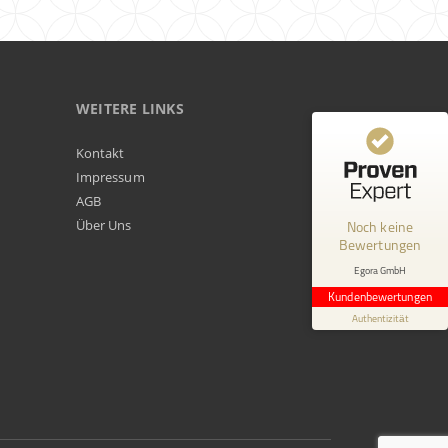
WEITERE LINKS
Kundenbewertungen und Erfahrungen zu
Kontakt
Egora GmbH
Impressum
AGB
MANGELHAFT
Über Uns
Noch keine
Bewertungen
0,00 / 5,00
Egora GmbH
Erfahren Sie mehr über dieses Bewertungssiegel
Kundenbewertungen
Profil ansehen
Authentizität
1.1.1970