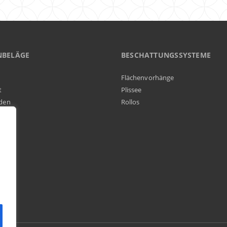
NBELÄGE
BESCHATTUNGSSYSTEME
Flächenvorhänge
t
Plissee
den
Rollos
elag